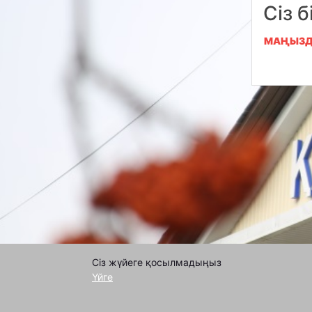
Сіз б
МАҢЫЗД
Сіз жүйеге қосылмадыңыз
Үйге