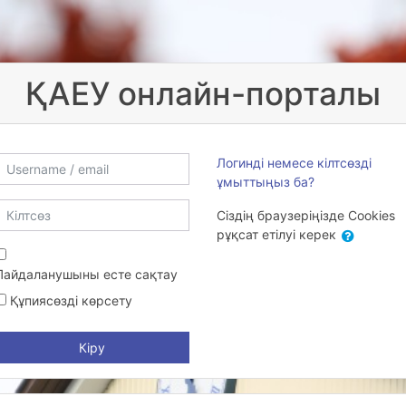
ҚАЕУ онлайн-порталы
Username / email
Логинді немесе кілтсөзді
ұмыттыңыз ба?
ілтсөз
Сіздің браузеріңізде Cookies
рұқсат етілуі керек
Пайдаланушыны есте сақтау
Құпиясөзді көрсету
Кіру