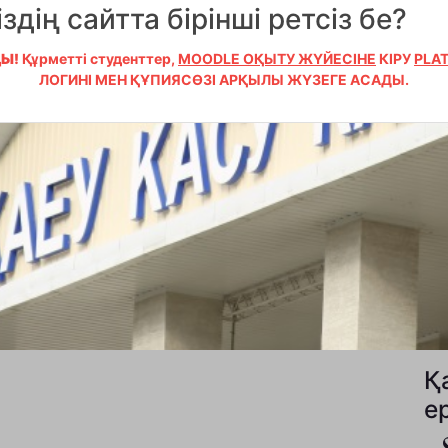
іздің сайтта бірінші ретсіз бе?
Ы!
Құрметті студенттер,
MOODLE ОҚЫТУ ЖҮЙЕСІНЕ
КІРУ
PLA
ЛОГИНІ МЕН ҚҰПИЯСӨЗІ АРҚЫЛЫ ЖҮЗЕГЕ АСАДЫ.
Қ
е