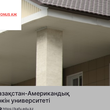
TONUS АЖ
азақстан-Американдық
ркін университеті
https://kafu.edu.kz