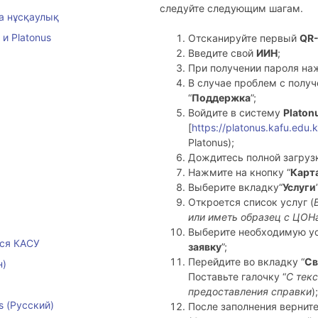
следуйте следующим шагам.
ша нұсқаулық
и Platonus
Отсканируйте первый
QR
Введите свой
ИИН
;
При получении пароля наж
В случае проблем c получ
“
Поддержка
”;
Войдите в систему
Platon
[
https://platonus.kafu.edu.k
Platonus);
Дождитесь полной загруз
Нажмите на кнопку “
Карт
Выберите вкладку“
Услуги
Откроется список услуг (
или иметь образец с ЦОН
Выберите необходимую усл
ся КАСУ
заявку
”;
Перейдите во вкладку “
Св
н)
Поставьте галочку “
С тек
предоставления справки
);
s (Русский)
После заполнения верните