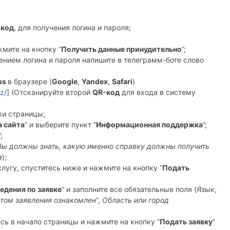
-код
, для получения логина и пароля;
мите на кнопку “
Получить данные принудительно
”;
ением логина и пароля напишите в телеграмм-боте слово
us
в браузере (
Google
,
Yandex
,
Safari
)
z/
] (Отсканируйте второй
QR-код
для входа в систему
ки страницы;
а сайта
” и выберите пункт “
Информационная поддержка
”;
”;
Вы должны знать, какую именно справку должны получить
а
);
угу, спуститесь ниже и нажмите на кнопку “
Подать
едения по заявке
” и заполните все обязательные поля (
Язык
,
стом заявления ознакомлен
”,
Область или город
сь в начало страницы и нажмите на кнопку “
Подать заявку
”