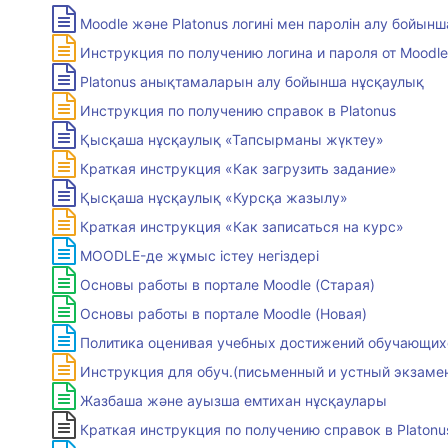
Moodle және Platonus логині мен паролін алу бойын
Инструкция по получению логина и пароля от Moodle 
Platonus анықтамаларын алу бойынша нұсқаулық
Инструкция по получению справок в Platonus
Қысқаша нұсқаулық «Тапсырманы жүктеу»
Краткая инструкция «Как загрузить задание»
Қысқаша нұсқаулық «Курсқа жазылу»
Краткая инструкция «Как записаться на курс»
MOODLE-де жұмыс істеу негіздері
Основы работы в портале Moodle (Старая)
Основы работы в портале Moodle (Новая)
Политика оценивая учебных достижений обучающих
Инструкция для обуч.(письменный и устный экзаме
Жазбаша және ауызша емтихан нұсқаулары
Краткая инструкция по получению справок в Platonu