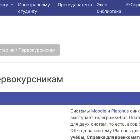
енту
Иностранному
Преподавателю
Элек.
E-Се
студенту
библиотека
нттеріне / Первокурсникам
Первокурсникам
Системы
Moodle
и
Platonus
синх
выступает телеграмм-бот. Поэт
для двух систем, то есть, вход
QR-код на систему Platonus дл
учёбы
,
Справка для военкомат