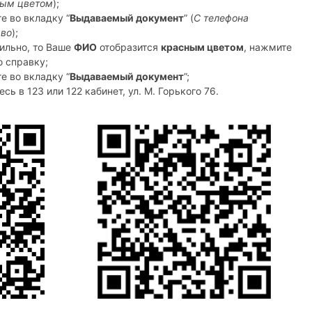
ным цветом
);
е во вкладку “
Выдаваемый документ
” (
С телефона
аво
);
ильно, то Ваше
ФИО
отобразится
красным цветом
, нажмите
ю справку;
е во вкладку “
Выдаваемый документ
”;
сь в 123 или 122 кабинет, ул. М. Горького 76.