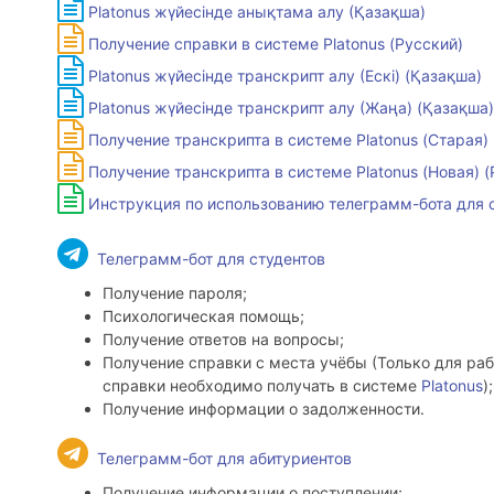
Platonus жүйесінде анықтама алу (Қазақша)
Получение справки в системе Platonus (Русский)
Platonus
жүйесінде
транскрипт
алу
(
Ескі)
(Қазақша)
Platonus
жүйесінде
транскрипт
алу
(Жаңа) (Қазақша)
Получение транскрипта в системе Platonus (Старая) 
Получение транскрипта в системе Platonus (Новая) (
Инструкция по использованию телеграмм-бота для
Телеграмм-бот для студентов
Получение пароля;
Психологическая помощь;
Получение ответов на вопросы;
Получение справки с места учёбы (Только для ра
справки необходимо получать в системе
Platonus
);
Получение информации о задолженности.
Телеграмм-бот для абитуриентов
Получение информации о поступлении;