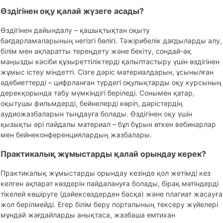
Өздігінен оқу қалай жүзеге асады?
Өздігінен дайындалу – қашықтықтан оқыту
бағдарламаларының негізгі бөлігі. Тәжірибелік дағдыларды алу,
білім мен ақпаратты тереңдету және бекіту, сондай-ақ
маңызды кәсіби құзыреттіліктерді қалыптастыру үшін өздігінен
жұмыс істеу міндетті. Сізге дәріс материалдарын, ұсынылған
әдебиеттерді – цифрланған түрдегі оқулықтарды оқу курсының
дерекқорында табу мүмкіндігі беріледі. Сонымен қатар,
оқытушы фильмдерді, бейнелерді көріп, дәрістердің
аудиожазбаларын тыңдауға болады. Өздігінен оқу үшін
қызықты әрі пайдалы материал – бұл бұрын өткен вебинарлар
мен бейнеконференциялардың жазбалары.
Практикалық жұмыстарды қалай орындау керек?
Практикалық жұмыстарды орындау кезінде қол жетімді кез
келген ақпарат көздерін пайдалануға болады, бірақ мәтіндерді
тікелей көшіруге (дәйексөздерден басқа) және плагиат жасауға
жол берілмейді. Егер білім беру порталының тексеру жүйелері
мұндай жағдайларды анықтаса, жазбаша емтихан