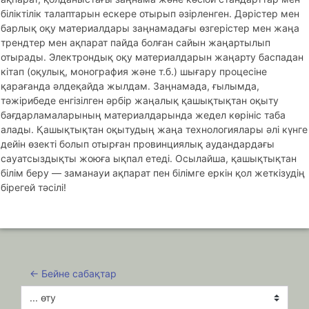
біліктілік талаптарын ескере отырып әзірленген. Дәрістер мен
барлық оқу материалдары заңнамадағы өзгерістер мен жаңа
трендтер мен ақпарат пайда болған сайын жаңартылып
отырады. Электрондық оқу материалдарын жаңарту баспадан
кітап (оқулық, монография және т.б.) шығару процесіне
қарағанда әлдеқайда жылдам. Заңнамада, ғылымда,
тәжірибеде енгізілген әрбір жаңалық қашықтықтан оқыту
бағдарламаларының материалдарында жедел көрініс таба
алады. Қашықтықтан оқытудың жаңа технологиялары әлі күнге
дейін өзекті болып отырған провинциялық аудандардағы
сауатсыздықты жоюға ықпал етеді. Осылайша, қашықтықтан
білім беру — заманауи ақпарат пен білімге еркін қол жеткізудің
бірегей тәсілі!
← Бейне сабақтар
... өту