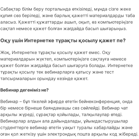
Сабақтар білім беру порталында өткізіледі, мұнда сізге жеке
құпия сөз беріледі, және барлық қажетті материалдарды таба
аласыз. Қажетті құжаттарды ашып, оқып, өз компьютеріңізге
сақтап немесе қажет болған жағдайда басып шығарыңыз.
Оқу үшін Интернетке тұрақты қосылу қажет пе?
Жоқ, Интернетке тұрақты қосылу қажет емес. Оқу
материалдарын жүктеп, компьютеріңізге сақтауға немесе
қажет болған жағдайда басып шығаруға болады. Интернетке
тұрақты қосылу тек вебинарларға қатысу және тест
тапсырмаларын орындау кезінде қажет.
Вебинар дегеніміз не?
Вебинар – бұл тікелей эфирде өтетін бейнеконференция, онда
бір немесе бірнеше баяндамашы сөз сөйлейді. Вебинар чат
арқылы жүреді, сұрақтар қойылады, талқылаулар өтеді.
Вебинарлар алдын ала дайындалады, ұйымдастырушылар
студенттерге вебинар өтетін уақыт туралы хабарлайды және
оған қол жеткізу үшін электрондық пошта арқылы код жібереді.