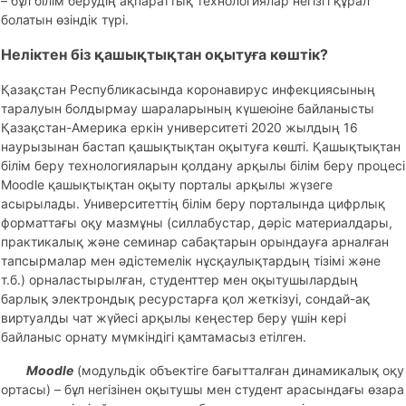
– бұл білім берудің ақпараттық технологиялар негізгі құрал
болатын өзіндік түрі.
Неліктен біз қашықтықтан оқытуға көштік?
Қазақстан Республикасында коронавирус инфекциясының
таралуын болдырмау шараларының күшеюіне байланысты
Қазақстан-Америка еркін университеті 2020 жылдың 16
наурызынан бастап қашықтықтан оқытуға көшті. Қашықтықтан
білім беру технологияларын қолдану арқылы білім беру процесі
Moodle қашықтықтан оқыту порталы арқылы жүзеге
асырылады. Университеттің білім беру порталында цифрлық
форматтағы оқу мазмұны (силлабустар, дәріс материалдары,
практикалық және семинар сабақтарын орындауға арналған
тапсырмалар мен әдістемелік нұсқаулықтардың тізімі және
т.б.) орналастырылған, студенттер мен оқытушылардың
барлық электрондық ресурстарға қол жеткізуі, сондай-ақ
виртуалды чат жүйесі арқылы кеңестер беру үшін кері
байланыс орнату мүмкіндігі қамтамасыз етілген.
Moodle
(модульдік объектіге бағытталған динамикалық оқу
ортасы) – бұл негізінен оқытушы мен студент арасындағы өзара