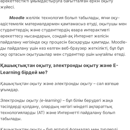
әрекеттестікті ұйымдастыруға бағытталған еркін оқыту
жүйесі.
Moodle
желілік технология болып табылады, яғни оқу-
әдістемелік материалдармен қамтамасыз етуді, оқытушы мен
студенттердің және студенттердің өзара интерактивті
әрекеттесу нысандарын, сондай-ақ Интернет желісін
пайдалану негізінде оқу процесін басқаруды қамтиды. Moodle-
ды пайдалану үшін кез келген веб-браузер жеткілікті, бұл бұл
оқу ортасын оқытушылар мен студенттер үшін ыңғайлы етеді.
Қашықтықтан оқыту, электронды оқыту және E-
Learning бірдей ме?
Қашықтықтан оқыту
және
электронды оқыту
– сәл өзгеше
ұғымдар.
Электронды оқыту (e-learning)
– бұл білім берудегі жаңа
тәсілдерді қолдану, олардың негізгі міндеті ақпараттық
технологияларды (АТ) және Интернетті пайдалану болып
табылады.
Қашықтықтан оқыту
– бұл әртүрлі формалар мен түрлерді