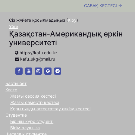
САБАҚ КЕСТЕСІ →
Сіз жүйеге қосылмадыңыз (
Кіру
)
Үйге
Қазақстан-Американдық еркін
университеті
https://kafu.edu.kz
kafu_ukg@mail.ru
https://www.facebook.com/kafukz/?ref=bookmarks
https://www.youtube.com/channel/UC132s4Brb6
https://www.instagram.com/kafukz/?hl=ru
https://kafu.edu.kz
https://t.me/realkafuchat_bot
Басты бет
Кесте
Жазғы сессия кестесі
Жазғы семестр кестесі
Қорытынды аттестаттау өткізу кестесі
Студентке
Бірінші курс студенті
Білім алушыға
Шетелдік студентке