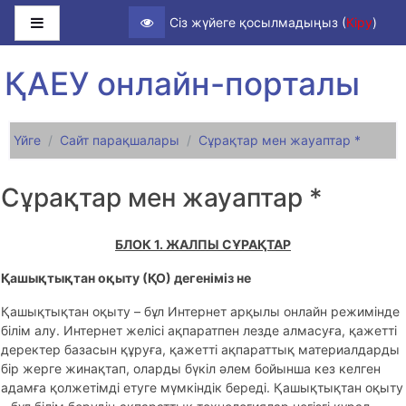
Негізгі мазмұнға
Side panel
Сіз жүйеге қосылмадыңыз (
Кіру
)
ҚАЕУ онлайн-порталы
Үйге
Сайт парақшалары
Сұрақтар мен жауаптар *
Сұрақтар мен жауаптар *
БЛОК 1. ЖАЛПЫ СҰРАҚТАР
Қашықтықтан оқыту (ҚО) дегеніміз не
Қашықтықтан оқыту – бұл Интернет арқылы онлайн режимінде
білім алу. Интернет желісі ақпаратпен лезде алмасуға, қажетті
деректер базасын құруға, қажетті ақпараттық материалдарды
бір жерге жинақтап, оларды бүкіл әлем бойынша кез келген
адамға қолжетімді етуге мүмкіндік береді. Қашықтықтан оқыту