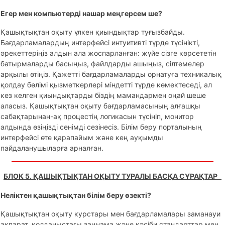
Егер мен компьютерді нашар меңгерсем ше?
Қашықтықтан оқыту үлкен қиындықтар туғызбайды.
Бағдарламалардың интерфейсі интуитивті түрде түсінікті,
әрекеттеріңіз алдын ала жоспарланған: жүйе сізге көрсететін
батырмаларды басыңыз, файлдарды ашыңыз, сілтемелер
арқылы өтіңіз. Қажетті бағдарламаларды орнатуға техникалық
қолдау бөлімі қызметкерлері міндетті түрде көмектеседі, ал
кез келген қиындықтарды біздің мамандармен оңай шеше
аласыз. Қашықтықтан оқыту бағдарламасының алғашқы
сабақтарынан-ақ процестің логикасын түсініп, монитор
алдында өзіңізді сенімді сезінесіз. Білім беру порталының
интерфейсі өте қарапайым және кең ауқымды
пайдаланушыларға арналған.
БЛОК 5. ҚАШЫҚТЫҚТАН ОҚЫТУ ТУРАЛЫ БАСҚА СҰРАҚТАР
Неліктен қашықтықтан білім беру өзекті?
Қашықтықтан оқыту курстары мен бағдарламалары заманауи
ақпарат, қолданыстағы заңнама және кәсіби стандарттар мен