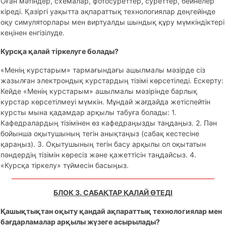
Оған мәтіндер, схемалар, фотосуреттер, суреттер, бейнелер
кіреді. Қазіргі уақытта ақпараттық технологиялар деңгейінде
оқу симуляторлары мен виртуалды шындық құру мүмкіндіктері
кеңінен енгізілуде.
Курсқа қалай тіркелуге болады?
«Менің курстарым» тармағындағы ашылмалы мәзірде сіз
жазылған электрондық курстардың тізімі көрсетіледі. Ескерту:
Кейде «Менің курстарым» ашылмалы мәзірінде барлық
курстар көрсетілмеуі мүмкін. Мұндай жағдайда жетіспейтін
курсты мына қадамдар арқылы табуға болады: 1.
Кафедралардың тізімінен өз кафедраңызды таңдаңыз. 2. Пән
бойынша оқытушының тегін анықтаңыз (сабақ кестесіне
қараңыз). 3. Оқытушының тегін басу арқылы ол оқытатын
пәндердің тізімін көресіз және қажеттісін таңдайсыз. 4.
«Курсқа тіркелу» түймесін басыңыз.
БЛОК 3. САБАҚТАР ҚАЛАЙ ӨТЕДІ
Қашықтықтан оқыту қандай ақпараттық технологиялар мен
бағдарламалар арқылы жүзеге асырылады?