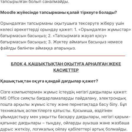
тапсырылған болып саналмайды.
Moodle жүйесінде тапсырманы қалай тіркеуге болады?
Орындалған тапсырманы оқытушыға тексеруге жіберу үшін
келесі әрекеттерді орындау қажет: 1. «Орындалған жұмыстар»
батырмасын басыңыз; 2. «Тапсырмаға жауап қосу»
батырмасын басыңыз; 3. Жүктеу аймағын басыңыз немесе
файлды бөлінген аймаққа апарыңыз.
БЛОК 4. ҚАШЫҚТЫҚТАН ОҚЫТУҒА АРНАЛҒАН ЖЕКЕ
ҚАСИЕТТЕР
Қашықтықтан оқуға қандай дағдылар қажет?
Сізге компьютермен жұмыс істеудің негізгі дағдылары қажет:
MS Office сияқты бағдарламаларды пайдалану, электрондық
пошта арқылы жұмыс істеу және пернетақтада басу білу. Бұл
техникалық аспектілерге қатысты. Қосымша, өздігінен
ұйымдастыру мен уақытты басқару дағдылары, негізгі қарым-
қатынас дағдылары – тыңдау, ойларды ауызша және жазбаша
дұрыс жеткізу, логикалық ойлау қабілеттері артық болмайды.