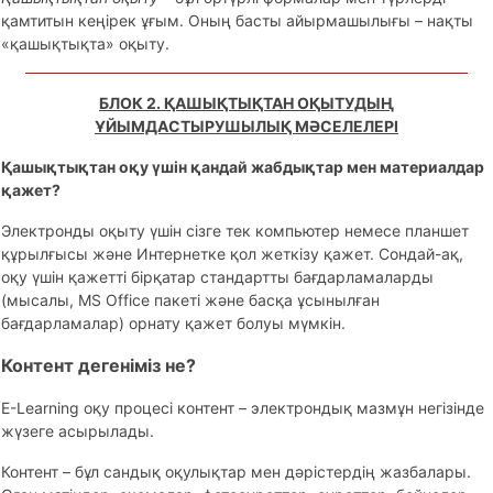
қамтитын кеңірек ұғым. Оның басты айырмашылығы – нақты
«қашықтықта» оқыту.
БЛОК 2. ҚАШЫҚТЫҚТАН ОҚЫТУДЫҢ
ҰЙЫМДАСТЫРУШЫЛЫҚ МӘСЕЛЕЛЕРІ
Қашықтықтан оқу үшін қандай жабдықтар мен материалдар
қажет?
Электронды оқыту үшін сізге тек компьютер немесе планшет
құрылғысы және Интернетке қол жеткізу қажет. Сондай-ақ,
оқу үшін қажетті бірқатар стандартты бағдарламаларды
(мысалы, MS Office пакеті және басқа ұсынылған
бағдарламалар) орнату қажет болуы мүмкін.
Контент дегеніміз не?
E-Learning оқу процесі контент – электрондық мазмұн негізінде
жүзеге асырылады.
Контент – бұл сандық оқулықтар мен дәрістердің жазбалары.